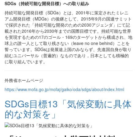
SDGs（持続可能な開発目標）への取り組み
持続可能な開発目標（SDGs）とは、2001年に策定されたミレニ
アム開発目標（MDGs）の後継として、2015年9月の国連サミット
で採択された「持続可能な開発のための2030アジェンダ」にて記
載された2016年から2030年までの国際目標です。持続可能な世界
を実現するための17のゴール・169のターゲットから構成され、地
球上の誰一人として取り残さない（leave no one behind）ことを
誓っています。SDGsは発展途上国のみならず、先進国自身が取り
組むユニバーサル（普遍的）なものであり，日本としても積極的
に取り組んでいます。
外務省ホームページ
https://www.mofa.go.jp/mofaj/gaiko/oda/sdgs/about/index.html
SDGs目標13「気候変動に具体
的な対策を」