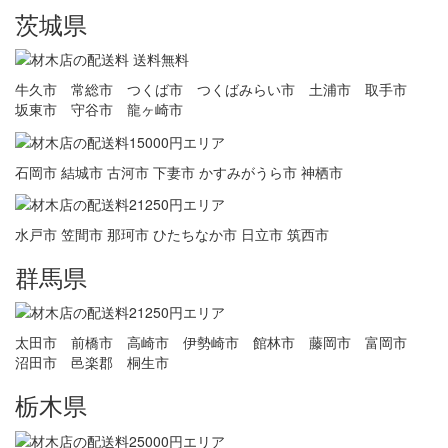
茨城県
牛久市 常総市 つくば市 つくばみらい市 土浦市 取手市
坂東市 守谷市 龍ヶ崎市
石岡市 結城市 古河市 下妻市 かすみがうら市 神栖市
水戸市 笠間市 那珂市 ひたちなか市 日立市 筑西市
群馬県
太田市 前橋市 高崎市 伊勢崎市 館林市 藤岡市 富岡市
沼田市 邑楽郡 桐生市
栃木県