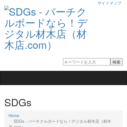
サイトマップ
Toggle
navigation
SDGs
Home
SDGs ‐ パーチクルボードなら！デジタル材木店（材木
店.com）